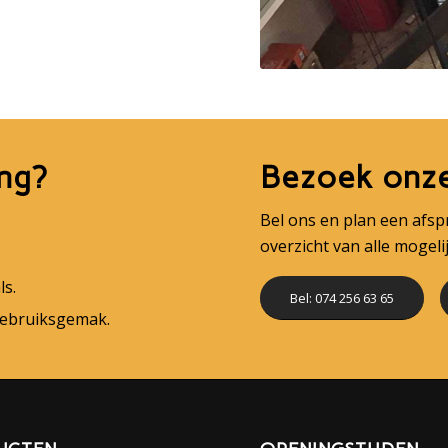
ng?
Bezoek onz
Bel ons en plan een afs
overzicht van alle mogel
s.
Bel: 074 256 63 65
gebruiksgemak.