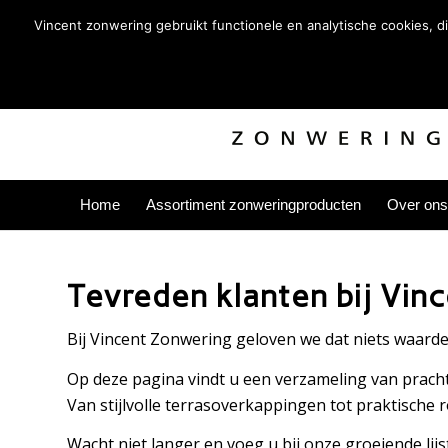
Vincent zonwering gebruikt functionele en analytische cookies, 
Home
Assortiment zonweringproducten
Over ons
Tevreden klanten bij Vin
Bij Vincent Zonwering geloven we dat niets waardev
Op deze pagina vindt u een verzameling van pracht
Van stijlvolle terrasoverkappingen tot praktische 
Wacht niet langer en voeg u bij onze groeiende lijs