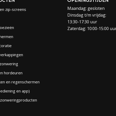
UCTEN
OPENINGSTIJDEN
Maandag: gesloten
en zip-screens
Dinsdag t/m vrijdag:
13:30-17:30 uur
loezieën
Zaterdag: 10:00-15:00 uu
hermen
oratie
verkappingen
 zonwering
en hordeuren
en en regenschermen
ediening en app)
 zonweringproducten