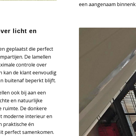
een aangenaam binnenkli
ver licht en
n geplaatst die perfect
ampartijen. De lamellen
ximale controle over
len kan de klant eenvoudig
n buitenaf beperkt blijft.
llen ook bij aan een
chte en natuurlijke
de ruimte. De donkere
et moderne interieur en
en praktische én
eit perfect samenkomen.