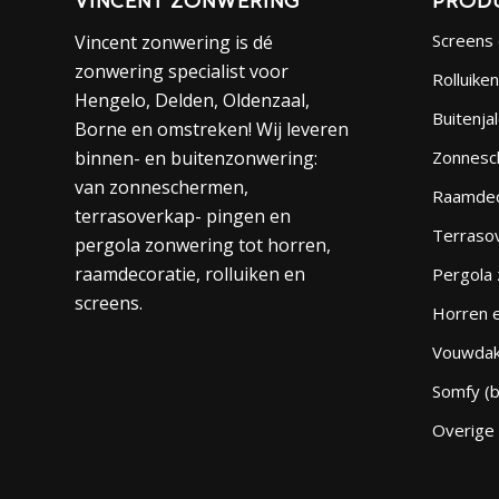
VINCENT ZONWERING
PROD
Screens 
Vincent zonwering is dé
zonwering specialist voor
Rolluiken
Hengelo, Delden, Oldenzaal,
Buitenja
Borne en omstreken! Wij leveren
binnen- en buitenzonwering:
Zonnesc
van zonneschermen,
Raamdec
terrasoverkap- pingen en
Terraso
pergola zonwering tot horren,
raamdecoratie, rolluiken en
Pergola
screens.
Horren 
Vouwdak
Somfy (b
Overige