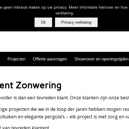
Tel.: 074-256 63 6
die geen inbreuk maken op uw privacy. Meer informatie hierover en hoe 
verklaring.
Ok
Privacy verklaring
Projecten
Offerte aanvragen
Showroom en openingstijden
cent Zonwering
oller is dan een tevreden klant. Onze klanten zijn onze bes
ige projecten die we in de loop der jaren hebben mogen rea
rolluiken en elegante pergola’s – elk project is met zorg en
t van tevreden klanten!