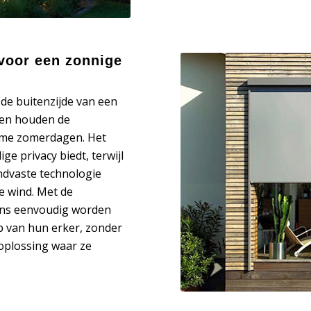
 voor een zonnige
 de buitenzijde van een
t en houden de
rme zomerdagen. Het
ge privacy biedt, terwijl
indvaste technologie
ge wind. Met de
eens eenvoudig worden
op van hun erker, zonder
 oplossing waar ze