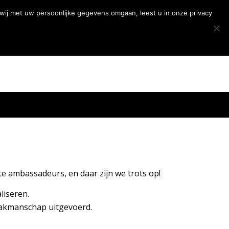
5 |
Offerte aanvragen
|
Showroombezoek plannen
wij met uw persoonlijke gegevens omgaan, leest u in onze privacy
te ambassadeurs, en daar zijn we trots op!
liseren.
 vakmanschap uitgevoerd.