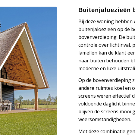
Buitenjaloezieën
Bij deze woning hebben 
buitenjaloezieën
op de b
bovenverdieping. De bui
controle over lichtinval,
lamellen kan de klant een
naar buiten behouden bli
moderne en luxe uitstral
Op de bovenverdieping z
andere ruimtes koel en 
screens weren effectief d
voldoende daglicht binne
blijven de screens mooi 
weersomstandigheden.
Met deze combinatie geni