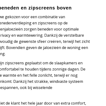
 beneden en zipscreens boven
we gekozen voor een combinatie van
enedenverdieping en zipscreens op de
tenjaloezieën zorgen beneden voor optimale
 privacy en warmtewering. Dankzij de verstelbare
voudig de gewenste sfeer creëren, terwijl het zicht
jft. Bovendien geven de jaloezieën de woning een
ing.
ijn zipscreens geplaatst om de slaapkamers en
comfortabel te houden tijdens zonnige dagen. De
e warmte en het felle zonlicht, terwijl er nog
nkomt. Dankzij het strakke, windvaste systeem
gespannen, ook bij wisselende
et de klant het hele jaar door van extra comfort,