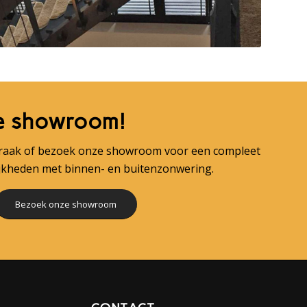
e showroom!
praak of bezoek onze showroom voor een compleet
ijkheden met binnen- en buitenzonwering.
Bezoek onze showroom