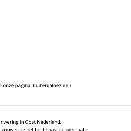
p onze pagina:
buitenjaloezieën
.
zonwering in Oost Nederland.
 zonwering het beste past in uw situatie.