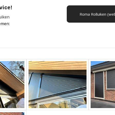
vice!
Roma Rolluiken (we
uiken
emen: