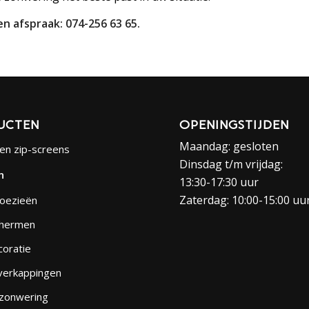
en afspraak: 074-256 63 65.
UCTEN
OPENINGSTIJDEN
Maandag: gesloten
en zip-screens
Dinsdag t/m vrijdag:
n
13:30-17:30 uur
Zaterdag: 10:00-15:00 uu
loezieën
hermen
oratie
verkappingen
 zonwering