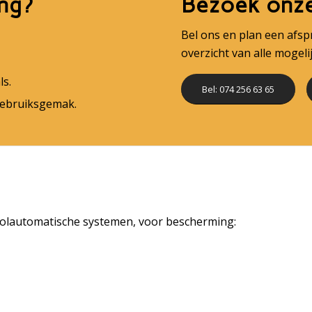
ng?
Bezoek onz
Bel ons en plan een afs
overzicht van alle mogel
s.
Bel: 074 256 63 65
gebruiksgemak.
s volautomatische systemen, voor bescherming: