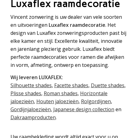
Luxaflex raamdecoratie
Vincent zonwering is uw dealer van vele soorten
en uitvoeringen
Luxaflex raamdecoratie
. Het
design van Luxaflex zonweringsproducten past bij
elke kamer en stijl. Excellente kwaliteit, innovatie
en jarenlang plezierig gebruik. Luxaflex biedt
perfecte raamdecoraties voor ramen die afwijken
in vorm, afmeting, ontwerp en toepassing.
Wij leveren LUXAFLEX:
Silhouette shades
,
Facette shades
,
Duette shades
,
Plisse shades
,
Roman shades
,
Horizontale
jaloezieën
,
Houten jaloezieën
,
Rolgordijnen
,
Gordijnjaloezieën
,
Japanese design collection
en
Dakraamproducten
.
Uw raambekleding wordt altijd exact voor u op