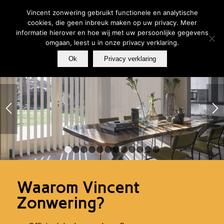
Tel.: 074-256 63 65 |
Offerte aanvragen
|
Showroombezoek
plannen
Vincent zonwering gebruikt functionele en analytische
cookies, die geen inbreuk maken op uw privacy. Meer
informatie hierover en hoe wij met uw persoonlijke gegevens
omgaan, leest u in onze privacy verklaring.
Ok
Privacy verklaring
1
2
3
4
5
6
7
8
9
10
11
12
Waarom Vincent
Zonwering?