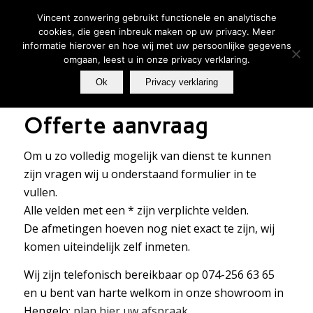
Tel.: 074-256 63 65 |
Offerte aanvragen
|
Showroombezoek
plannen
Vincent zonwering gebruikt functionele en analytische
cookies, die geen inbreuk maken op uw privacy. Meer
informatie hierover en hoe wij met uw persoonlijke gegevens
omgaan, leest u in onze privacy verklaring.
Ok
Privacy verklaring
Offerte aanvraag
Om u zo volledig mogelijk van dienst te kunnen
zijn vragen wij u onderstaand formulier in te
vullen.
Alle velden met een * zijn verplichte velden.
De afmetingen hoeven nog niet exact te zijn, wij
komen uiteindelijk zelf inmeten.
Wij zijn telefonisch bereikbaar op 074-256 63 65
en u bent van harte welkom in onze showroom in
Hengelo:
plan hier uw afspraak
.